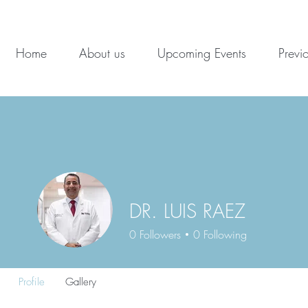
Home
About us
Upcoming Events
Previ
DR. LUIS RAEZ
0
Followers
0
Following
Profile
Gallery