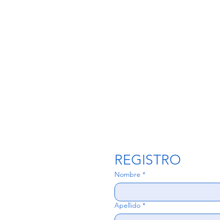
Congreso, Simposios, acceso al Área de Exhibición,
Coffee Breaks, Certificado de Asistencia
PULSA AQUÍ
REGISTRO
Nombre
*
Apellido
*