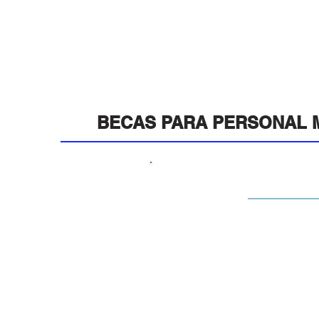
BECAS PARA PERSONAL M
BE
Incluye el acceso a todas l
acceso al Área de Exhibición, 