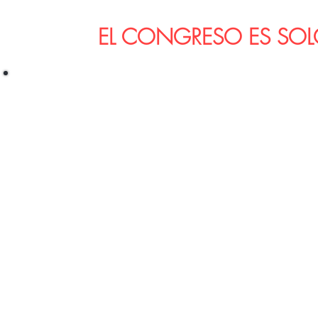
EL CONGRESO ES SOL
ASISTENTES NACIONALES
Completa la planilla para obtener tu beca de
entrada gratuita al Congreso.
Incluye el acceso a todas las sesiones en el
Congreso, Simposios, acceso al Área de Exhibición,
Coffee Breaks, Certificado de Asistencia
Completa la planilla para obtener tu
entrada gratuita al Congreso.
Incluye el acceso a todas las sesione
Congreso, Simposios, acceso al Área
Coffee Breaks, Certificado de Asiste