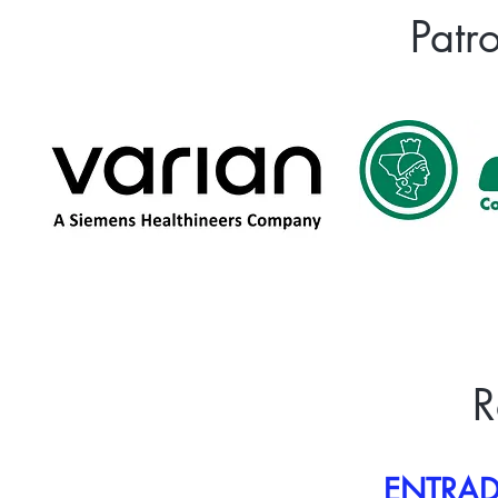
Patr
R
ENTRAD