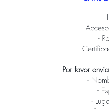
- Acceso
- R
- Certific
Por favor envía
- Nomb
- E
- Lug